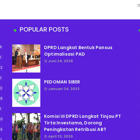
POPULAR POSTS
4
DPRD Langkat Bentuk Pansus
Optimalisasi PAD
1
Juni 24, 2026
52
6
PEDOMAN SIBER
13
Januari 24, 2023
38
1
Komisi III DPRD Langkat Tinjau PT
90
Tirta Investama, Dorong
Peningkatan Retribusi ABT
59
April 22, 2026
11