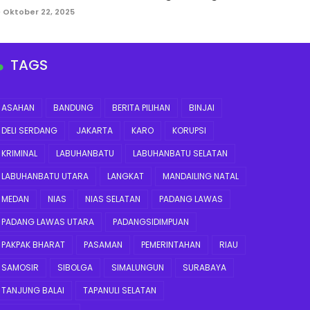
Oktober 22, 2025
TAGS
ASAHAN
BANDUNG
BERITA PILIHAN
BINJAI
DELI SERDANG
JAKARTA
KARO
KORUPSI
KRIMINAL
LABUHANBATU
LABUHANBATU SELATAN
LABUHANBATU UTARA
LANGKAT
MANDAILING NATAL
MEDAN
NIAS
NIAS SELATAN
PADANG LAWAS
PADANG LAWAS UTARA
PADANGSIDIMPUAN
PAKPAK BHARAT
PASAMAN
PEMERINTAHAN
RIAU
SAMOSIR
SIBOLGA
SIMALUNGUN
SURABAYA
TANJUNG BALAI
TAPANULI SELATAN