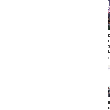
D
G
S
B