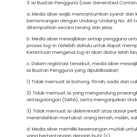
3. Isi Buatan Pengguna (User Generated Conten
a. Media siber wajib mencantumkan syarat dan 
bertentangan dengan Undang-Undang No. 40 tahu
ditempatkan secara terang dan jelas.
b. Media siber mewajibkan setiap pengguna unt
proses log-in terlebih dahulu untuk dapat memp
Ketentuan mengenai log-in akan diatur lebih lanj
c. Dalam registrasi tersebut, media siber mewa
Isi Buatan Pengguna yang dipublikasikan:
1) Tidak memuat isi bohong, fitnah, sadis dan cab
2) Tidak memuat isi yang mengandung prasangka
antargolongan (SARA), serta menganjurkan tind
3) Tidak memuat isi diskriminatif atas dasar pe
merendahkan martabat orang lemah, miskin, saki
d. Media siber memiliki kewenangan mutlak un
yang bertentangan dengan butir (c).