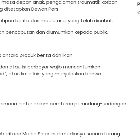
aan, masa depan anak, pengalaman traumatik korban
g ditetapkan Dewan Pers.
utipan berita dari media asal yang telah dicabut.
asan pencabutan dan diumumkan kepada publik.
ntara produk berita dan iklan.
an dan atau isi berbayar wajib mencantumkan
ored”, atau kata lain yang menjelaskan bahwa
agaimana diatur dalam peraturan perundang-undangan
ritaan Media Siber ini di medianya secara terang