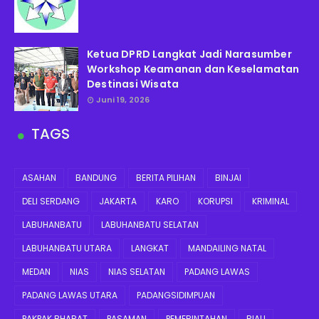
Ketua DPRD Langkat Jadi Narasumber
Workshop Keamanan dan Keselamatan
Destinasi Wisata
Juni 19, 2026
TAGS
ASAHAN
BANDUNG
BERITA PILIHAN
BINJAI
DELI SERDANG
JAKARTA
KARO
KORUPSI
KRIMINAL
LABUHANBATU
LABUHANBATU SELATAN
LABUHANBATU UTARA
LANGKAT
MANDAILING NATAL
MEDAN
NIAS
NIAS SELATAN
PADANG LAWAS
PADANG LAWAS UTARA
PADANGSIDIMPUAN
PAKPAK BHARAT
PASAMAN
PEMERINTAHAN
RIAU