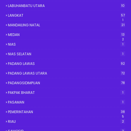
LABUHANBATU UTARA
10
LANGKAT
57
1
MANDAILING NATAL
21
MEDAN
13
2
NIAS
1
NIAS SELATAN
1
PADANG LAWAS
92
PADANG LAWAS UTARA
72
PADANGSIDIMPUAN
78
PAKPAK BHARAT
1
PASAMAN
1
PEMERINTAHAN
38
5
RIAU
2