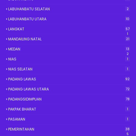
LABUHANBATU SELATAN
2
LABUHANBATU UTARA
10
LANGKAT
57
1
MANDAILING NATAL
21
MEDAN
13
2
NIAS
1
NIAS SELATAN
1
PADANG LAWAS
92
PADANG LAWAS UTARA
72
PADANGSIDIMPUAN
78
PAKPAK BHARAT
1
PASAMAN
1
PEMERINTAHAN
38
5