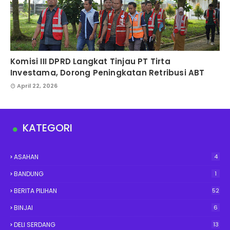
Komisi III DPRD Langkat Tinjau PT Tirta
Investama, Dorong Peningkatan Retribusi ABT
April 22, 2026
KATEGORI
ASAHAN
4
BANDUNG
1
BERITA PILIHAN
52
BINJAI
6
DELI SERDANG
13