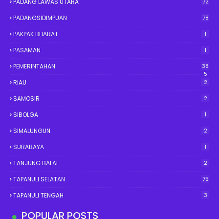
PADANG LAWAS UTARA
72
PADANGSIDIMPUAN
78
PAKPAK BHARAT
1
PASAMAN
1
PEMERINTAHAN
38
5
RIAU
2
SAMOSIR
2
SIBOLGA
1
SIMALUNGUN
2
SURABAYA
1
TANJUNG BALAI
2
TAPANULI SELATAN
75
TAPANULI TENGAH
3
POPULAR POSTS