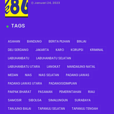
Januari 24, 2023
TAGS
ASAHAN
BANDUNG
BERITA PILIHAN
BINJAI
DELI SERDANG
JAKARTA
KARO
KORUPSI
KRIMINAL
LABUHANBATU
LABUHANBATU SELATAN
LABUHANBATU UTARA
LANGKAT
MANDAILING NATAL
MEDAN
NIAS
NIAS SELATAN
PADANG LAWAS
PADANG LAWAS UTARA
PADANGSIDIMPUAN
PAKPAK BHARAT
PASAMAN
PEMERINTAHAN
RIAU
SAMOSIR
SIBOLGA
SIMALUNGUN
SURABAYA
TANJUNG BALAI
TAPANULI SELATAN
TAPANULI TENGAH