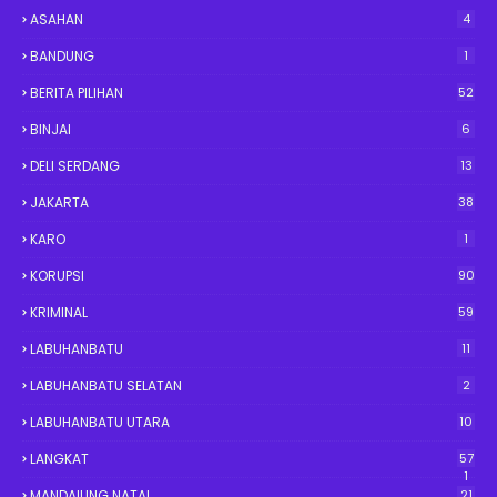
ASAHAN
4
BANDUNG
1
BERITA PILIHAN
52
BINJAI
6
DELI SERDANG
13
JAKARTA
38
KARO
1
KORUPSI
90
KRIMINAL
59
LABUHANBATU
11
LABUHANBATU SELATAN
2
LABUHANBATU UTARA
10
LANGKAT
57
1
MANDAILING NATAL
21