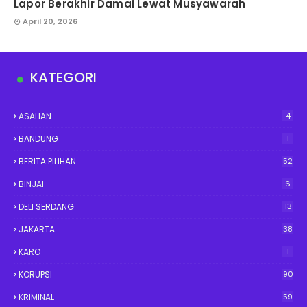
Lapor Berakhir Damai Lewat Musyawarah
April 20, 2026
KATEGORI
ASAHAN
4
BANDUNG
1
BERITA PILIHAN
52
BINJAI
6
DELI SERDANG
13
JAKARTA
38
KARO
1
KORUPSI
90
KRIMINAL
59