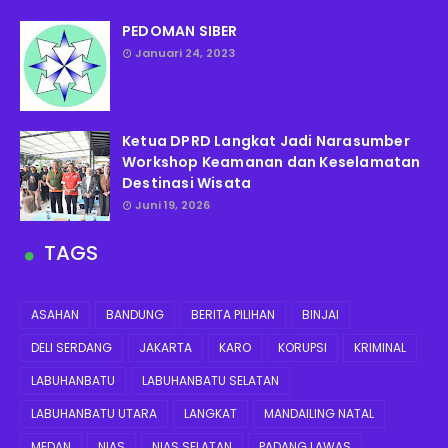
PEDOMAN SIBER
Januari 24, 2023
Ketua DPRD Langkat Jadi Narasumber
Workshop Keamanan dan Keselamatan
Destinasi Wisata
Juni 19, 2026
TAGS
ASAHAN
BANDUNG
BERITA PILIHAN
BINJAI
DELI SERDANG
JAKARTA
KARO
KORUPSI
KRIMINAL
LABUHANBATU
LABUHANBATU SELATAN
LABUHANBATU UTARA
LANGKAT
MANDAILING NATAL
MEDAN
NIAS
NIAS SELATAN
PADANG LAWAS