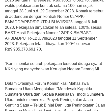
2023 dengan nilai sebesar Rp9.985.378.691,70. Jangka
waktu pelaksanaan kontrak selama 100 hari sejak
tanggal 28 Juni s.d. 29 Desember 2023. Kontak tersebut
di addendum dengan kontrak Nomor 03/PPK-
BM/ADD/APBD/DPUTR-LBU/VII/2023 tanggal 6 Juli
2023. Pekerjaan dinyatakan telah selesai 100%, sesuai
BAST Hasil Pekerjaan Nomor 12/PPK-BM/BAST-
APBD/DPUTR-LBU/VIII/2023 tanggal 11 September
2023. Pekerjaan telah dibayarkan 100% sebesar
Rp9.985.378.691,70.
“Kami menilai seluruh pekerjaan tersebut diduga syarat
KKN yang menyebabkan Kerugian Negara,”terang Ali.
Dalam Orasinya Forum Komunikasi Mahasiswa
Sumatera Utara Mengatakan "Mendesak Kapolda
Sumatera Utara dan Kepala Kejaksaan Tinggi Sumatera
Utara untuk memeriksa Proyek Peningkatan Jalan
Gunting Saga – Teluk Binjai Dan juga Peningkatan Jalan
Kampung Mesjid – si Jawi – jawi Batas Labuhanbatu