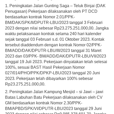
1. Peningkatan Jalan Gunting Saga – Teluk Binjai (DAK
Penugasan) Pekerjaan dilaksanakan oleh PT DCD
berdasarkan kontrak Nomor 2.01/PPK-
BM/DAK/SPK/II/DPUTR-LBU/2023 tanggal 3 Februari
2023 dengan nilai sebesar Rp23.275.251.000,00. Jangka
waktu pelaksanaan kontrak selama 240 hari kalender
sejak tanggal 03 Februari s.d. 01 Oktober 2023. Kontak
tersebut diaddendum dengan kontrak Nomor 02/PPK-
BM/ADD/DAK/DPUTR-LBU/III/2023 tanggal 31 Maret
2023 dan 03/PPK- BM/ADD/DAK/DPUTR-LBU/VII/2023
tanggal 19 Juli 2023. Pekerjaan dinyatakan telah selesai
100%, sesuai BAST Hasil Pekerjaan Nomor
027/014/PHO/PPK/DPKP-LBU/2023 tanggal 20 Juni
2023. Pekerjaan telah dibayarkan 100% sebesar
Rp23.275.251.000,00.
2. Peningkatan Jalan Kampung Mesjid – si Jawi – jawi
Batas Labuhan Batu Pekerjaan dilaksanakan oleh CV
GM berdasarkan kontrak Nomor 2.30/PPK-
BM/APBD/SPK/VI/DPUTR-LBU/2023 tanggal 29 Juni