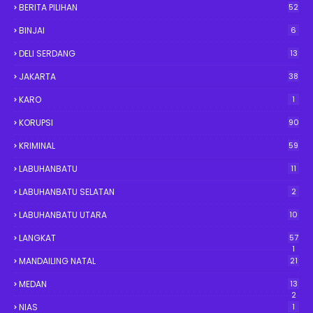
BERITA PILIHAN
52
BINJAI
6
DELI SERDANG
13
JAKARTA
38
KARO
1
KORUPSI
90
KRIMINAL
59
LABUHANBATU
11
LABUHANBATU SELATAN
2
LABUHANBATU UTARA
10
LANGKAT
57
1
MANDAILING NATAL
21
MEDAN
13
2
NIAS
1