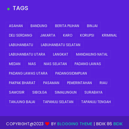
TAGS
ASAHAN
BANDUNG
BERITA PILIHAN
BINJAI
DELI SERDANG
JAKARTA
KARO
KORUPSI
KRIMINAL
LABUHANBATU
LABUHANBATU SELATAN
LABUHANBATU UTARA
LANGKAT
MANDAILING NATAL
MEDAN
NIAS
NIAS SELATAN
PADANG LAWAS
PADANG LAWAS UTARA
PADANGSIDIMPUAN
PAKPAK BHARAT
PASAMAN
PEMERINTAHAN
RIAU
SAMOSIR
SIBOLGA
SIMALUNGUN
SURABAYA
TANJUNG BALAI
TAPANULI SELATAN
TAPANULI TENGAH
COPYRIGHT@2023
BY
BLOGGING THEME
| BIDIK 86
BIDIK