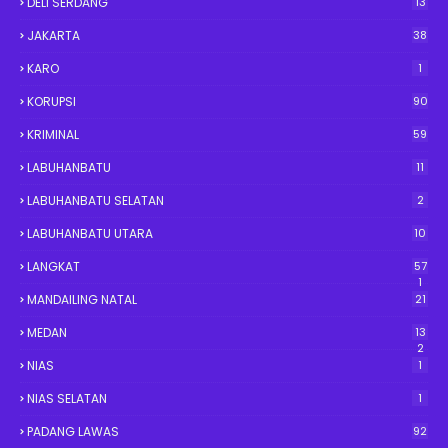
DELI SERDANG
13
JAKARTA
38
KARO
1
KORUPSI
90
KRIMINAL
59
LABUHANBATU
11
LABUHANBATU SELATAN
2
LABUHANBATU UTARA
10
LANGKAT
57
1
MANDAILING NATAL
21
MEDAN
13
2
NIAS
1
NIAS SELATAN
1
PADANG LAWAS
92