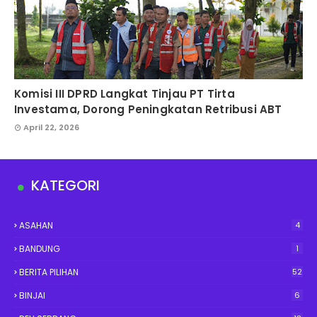
Komisi III DPRD Langkat Tinjau PT Tirta
Investama, Dorong Peningkatan Retribusi ABT
April 22, 2026
KATEGORI
ASAHAN
4
BANDUNG
1
BERITA PILIHAN
52
BINJAI
6