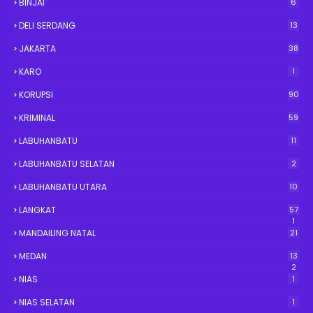
BINJAI
6
DELI SERDANG
13
JAKARTA
38
KARO
1
KORUPSI
90
KRIMINAL
59
LABUHANBATU
11
LABUHANBATU SELATAN
2
LABUHANBATU UTARA
10
LANGKAT
57
1
MANDAILING NATAL
21
MEDAN
13
2
NIAS
1
NIAS SELATAN
1