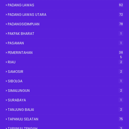
PADANG LAWAS
92
PADANG LAWAS UTARA
72
PADANGSIDIMPUAN
78
PAKPAK BHARAT
1
PASAMAN
1
PEMERINTAHAN
38
5
RIAU
2
SAMOSIR
2
SIBOLGA
1
SIMALUNGUN
2
SURABAYA
1
TANJUNG BALAI
2
TAPANULI SELATAN
75
TAPANULI TENGAH
3