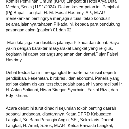
Komisi Pemilihan Umum (KPU) Langkat di Hotel Arya Duta
Medan, Senin (11/11/2024). Dalam kesempatan ini, Penjabat
(Pj) Bupati Langkat, H. M. Faisal Hasrimy, AP., M.AP.,
menekankan pentingnya menjaga situasi tetap kondusif
selama jalannya tahapan Pilkada ini, kepada para pendukung
pasangan calon (paslon) 01 dan 02.
"Mari kita jaga kondusifitas jalannya Pilkada dan debat. Saya
yakin dengan karakter masyarakat Langkat yang religius,
kegiatan ini dapat berlangsung aman dan damai," ujar Faisal
Hasrimy.
Debat kedua kali ini mengangkat tema-tema krusial seperti
pendidikan, kesehatan, birokrasi, dan ekonomi. Panelis yang
terlibat dalam diskusi tersebut adalah para ahli yang meliputi Ir.
H. Aslan Sofianni, Hisan Siregar, Syarbaini, Faisal Riza, dan
Edy Ikhsan.
Acara debat ini turut dihadiri sejumlah tokoh penting daerah
sebagai undangan, diantaranya Ketua DPRD Kabupaten
Langkat, Sri Bana Perangin Angin, SE., Sekretaris Daerah
Langkat, H. Amril, S.Sos, M.AP., Ketua Bawaslu Langkat,