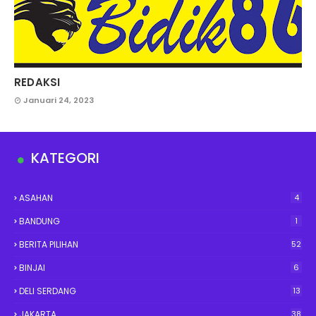
REDAKSI
Januari 24, 2023
KATEGORI
ASAHAN
4
BANDUNG
1
BERITA PILIHAN
52
BINJAI
6
DELI SERDANG
13
JAKARTA
38