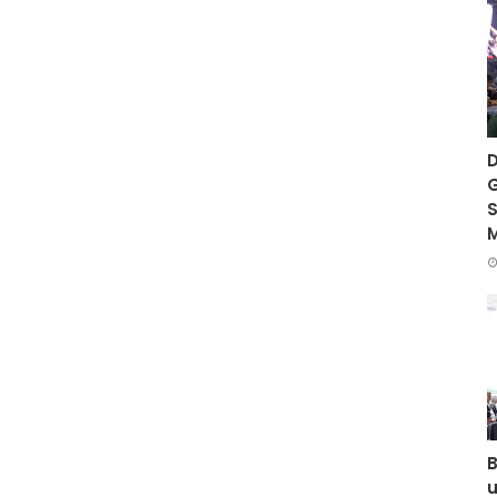
D
G
S
B