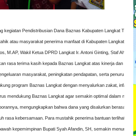
 kegiatan Pendistribusian Dana Baznas Kabupaten Langkat Triwulan 
ik atau masyarakat penerima manfaat di Kabupaten Langkat. Dana t
S.Sos, M.AP, Wakil Ketua DPRD Langkat Ir. Antoni Ginting, Staf Ahli
 rasa terima kasih kepada Baznas Langkat atas kinerja dan kontri
engeluaran masyarakat, peningkatan pendapatan, serta penurunan ju
ung program Baznas Langkat dengan menyalurkan zakat, infak, dan s
terus mendukung Baznas Langkat agar semakin optimal dalam melay
porannya, mengungkapkan bahwa dana yang disalurkan berasal dari
enuh rasa kebersamaan. Para mustahik penerima bantuan terlihat ant
di bawah kepemimpinan Bupati Syah Afandin, SH, semakin menunjukk