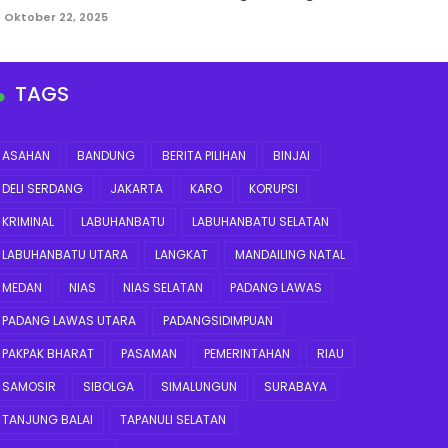
Oktober 22, 2025
TAGS
ASAHAN
BANDUNG
BERITA PILIHAN
BINJAI
DELI SERDANG
JAKARTA
KARO
KORUPSI
KRIMINAL
LABUHANBATU
LABUHANBATU SELATAN
LABUHANBATU UTARA
LANGKAT
MANDAILING NATAL
MEDAN
NIAS
NIAS SELATAN
PADANG LAWAS
PADANG LAWAS UTARA
PADANGSIDIMPUAN
PAKPAK BHARAT
PASAMAN
PEMERINTAHAN
RIAU
SAMOSIR
SIBOLGA
SIMALUNGUN
SURABAYA
TANJUNG BALAI
TAPANULI SELATAN