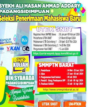
II Tahun 2025, yang dilaksanakan di Jentera Malay, Rumah Dinas Bu
ersebut diperuntukkan untuk program di bidang pendidikan, kesehat
 Bupati, Para Kepala Perangkat Daerah, para camat se-Kabupaten Langk
businya dalam membantu masyarakat. Menurutnya, pendistribusian 
mlah kantong-kantong kemiskinan,” tegas Syah Afandin.
edekah melalui lembaga resmi. “Apa yang diberikan hari ini bukan
ani masyarakat. “Baznas Langkat jangan pernah lelah dalam menge
 pengumpulan zakat, infak, dan sedekah masyarakat Langkat. Dana 
usias dan mengaku bersyukur atas perhatian yang diberikan oleh pem
an komitmen dalam memperkuat sinergi antara pemerintah dan masya