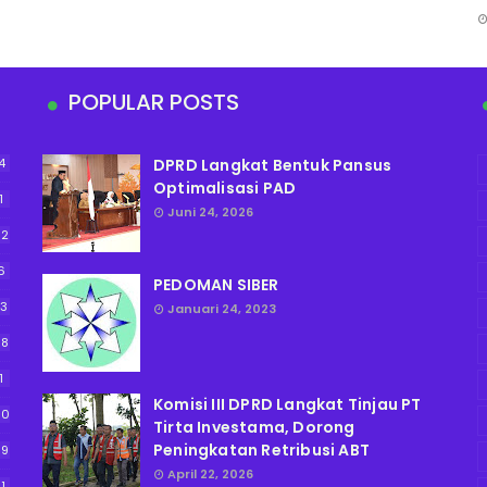
POPULAR POSTS
4
DPRD Langkat Bentuk Pansus
Optimalisasi PAD
1
Juni 24, 2026
52
6
PEDOMAN SIBER
13
Januari 24, 2023
38
1
Komisi III DPRD Langkat Tinjau PT
90
Tirta Investama, Dorong
Peningkatan Retribusi ABT
59
April 22, 2026
11