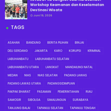
Workshop Keamanan dan Keselamatan
Destinasi Wisata
Juni 19, 2026
TAGS
ASAHAN
BANDUNG
BERITA PILIHAN
BINJAI
DELI SERDANG
JAKARTA
KARO
KORUPSI
KRIMINAL
LABUHANBATU
LABUHANBATU SELATAN
LABUHANBATU UTARA
LANGKAT
MANDAILING NATAL
MEDAN
NIAS
NIAS SELATAN
PADANG LAWAS
PADANG LAWAS UTARA
PADANGSIDIMPUAN
PAKPAK BHARAT
PASAMAN
PEMERINTAHAN
RIAU
SAMOSIR
SIBOLGA
SIMALUNGUN
SURABAYA
TANJUNG BALAI
TAPANULI SELATAN
TAPANULI TENGAH