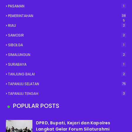
PASAMAN
1
PEMERINTAHAN
38
5
RIAU
2
SAMOSIR
2
SIBOLGA
1
SIMALUNGUN
2
SURABAYA
1
TANJUNG BALAI
2
TAPANULI SELATAN
75
TAPANULI TENGAH
3
POPULAR POSTS
DPRD, Bupati, Kejari dan Kapolres
Langkat Gelar Forum Silaturahmi