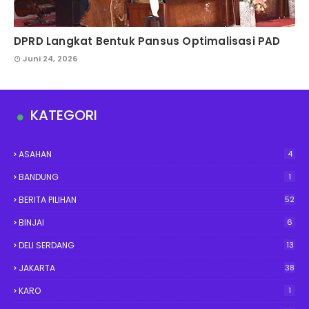
DPRD Langkat Bentuk Pansus Optimalisasi PAD
Juni 24, 2026
KATEGORI
ASAHAN
4
BANDUNG
1
BERITA PILIHAN
52
BINJAI
6
DELI SERDANG
13
JAKARTA
38
KARO
1