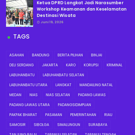
Ketua DPRD Langkat Jadi Narasumber
Workshop Keamanan dan Keselamatan
Destinasi Wisata
Juni 19, 2026
TAGS
ASAHAN
BANDUNG
BERITA PILIHAN
BINJAI
DELI SERDANG
JAKARTA
KARO
KORUPSI
KRIMINAL
LABUHANBATU
LABUHANBATU SELATAN
LABUHANBATU UTARA
LANGKAT
MANDAILING NATAL
MEDAN
NIAS
NIAS SELATAN
PADANG LAWAS
PADANG LAWAS UTARA
PADANGSIDIMPUAN
PAKPAK BHARAT
PASAMAN
PEMERINTAHAN
RIAU
SAMOSIR
SIBOLGA
SIMALUNGUN
SURABAYA
TANJUNG BALAI
TAPANULI SELATAN
TAPANULI TENGAH