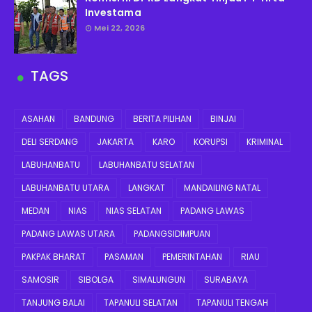
Investama
Mei 22, 2026
TAGS
ASAHAN
BANDUNG
BERITA PILIHAN
BINJAI
DELI SERDANG
JAKARTA
KARO
KORUPSI
KRIMINAL
LABUHANBATU
LABUHANBATU SELATAN
LABUHANBATU UTARA
LANGKAT
MANDAILING NATAL
MEDAN
NIAS
NIAS SELATAN
PADANG LAWAS
PADANG LAWAS UTARA
PADANGSIDIMPUAN
PAKPAK BHARAT
PASAMAN
PEMERINTAHAN
RIAU
SAMOSIR
SIBOLGA
SIMALUNGUN
SURABAYA
TANJUNG BALAI
TAPANULI SELATAN
TAPANULI TENGAH