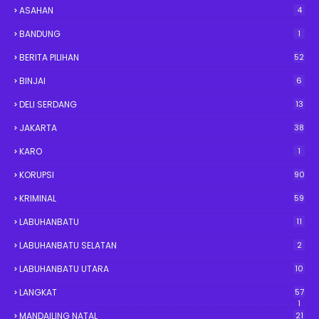
ASAHAN
4
BANDUNG
1
BERITA PILIHAN
52
BINJAI
6
DELI SERDANG
13
JAKARTA
38
KARO
1
KORUPSI
90
KRIMINAL
59
LABUHANBATU
11
LABUHANBATU SELATAN
2
LABUHANBATU UTARA
10
LANGKAT
57
1
MANDAILING NATAL
21