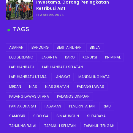
Investama, Dorong Peningkatan
Retribusi ABT
April 22, 2026
TAGS
ASAHAN
BANDUNG
BERITA PILIHAN
BINJAI
DELI SERDANG
JAKARTA
KARO
KORUPSI
KRIMINAL
LABUHANBATU
LABUHANBATU SELATAN
LABUHANBATU UTARA
LANGKAT
MANDAILING NATAL
MEDAN
NIAS
NIAS SELATAN
PADANG LAWAS
PADANG LAWAS UTARA
PADANGSIDIMPUAN
PAKPAK BHARAT
PASAMAN
PEMERINTAHAN
RIAU
SAMOSIR
SIBOLGA
SIMALUNGUN
SURABAYA
TANJUNG BALAI
TAPANULI SELATAN
TAPANULI TENGAH