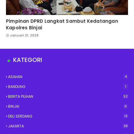
Pimpinan DPRD Langkat Sambut Kedatangan
Kapolres Binjai
Januari 21, 2026
KATEGORI
ASAHAN
4
BANDUNG
1
BERITA PILIHAN
52
BINJAI
6
DELI SERDANG
13
JAKARTA
38