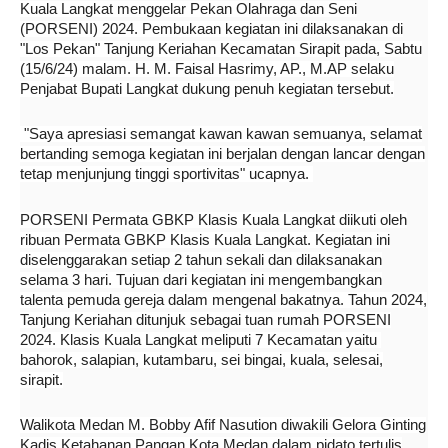
Kuala Langkat menggelar Pekan Olahraga dan Seni
(PORSENI) 2024. Pembukaan kegiatan ini dilaksanakan di
"Los Pekan" Tanjung Keriahan Kecamatan Sirapit pada, Sabtu
(15/6/24) malam. H. M. Faisal Hasrimy, AP., M.AP selaku
Penjabat Bupati Langkat dukung penuh kegiatan tersebut.
"Saya apresiasi semangat kawan kawan semuanya, selamat
bertanding semoga kegiatan ini berjalan dengan lancar dengan
tetap menjunjung tinggi sportivitas" ucapnya.
PORSENI Permata GBKP Klasis Kuala Langkat diikuti oleh
ribuan Permata GBKP Klasis Kuala Langkat. Kegiatan ini
diselenggarakan setiap 2 tahun sekali dan dilaksanakan
selama 3 hari. Tujuan dari kegiatan ini mengembangkan
talenta pemuda gereja dalam mengenal bakatnya. Tahun 2024,
Tanjung Keriahan ditunjuk sebagai tuan rumah PORSENI
2024. Klasis Kuala Langkat meliputi 7 Kecamatan yaitu
bahorok, salapian, kutambaru, sei bingai, kuala, selesai,
sirapit.
Walikota Medan M. Bobby Afif Nasution diwakili Gelora Ginting
Kadis Ketahanan Pangan Kota Medan dalam pidato tertulis