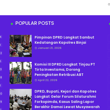
POPULAR POSTS
4
Pimpinan DPRD Langkat Sambut
Kedatangan Kapolres Binjai
1
Januari 21, 2026
52
6
Komisi III DPRD Langkat Tinjau PT
Tirta Investama, Dorong
13
Peningkatan Retribusi ABT
38
April 22, 2026
1
DPRD, Bupati, Kejari dan Kapolres
90
Langkat Gelar Forum Silaturahmi
Forkopimda, Kasus Saling Lapor
59
Berakhir Damai Lewat Musyawarah
11