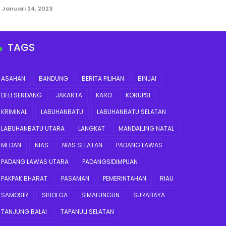
Januari 24, 2023
TAGS
ASAHAN
BANDUNG
BERITA PILIHAN
BINJAI
DELI SERDANG
JAKARTA
KARO
KORUPSI
KRIMINAL
LABUHANBATU
LABUHANBATU SELATAN
LABUHANBATU UTARA
LANGKAT
MANDAILING NATAL
MEDAN
NIAS
NIAS SELATAN
PADANG LAWAS
PADANG LAWAS UTARA
PADANGSIDIMPUAN
PAKPAK BHARAT
PASAMAN
PEMERINTAHAN
RIAU
SAMOSIR
SIBOLGA
SIMALUNGUN
SURABAYA
TANJUNG BALAI
TAPANULI SELATAN