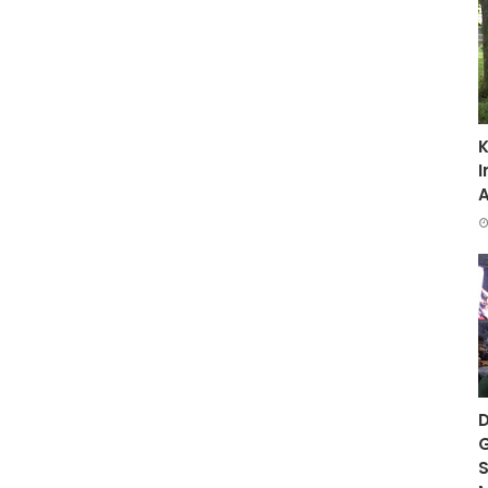
K
I
D
G
S