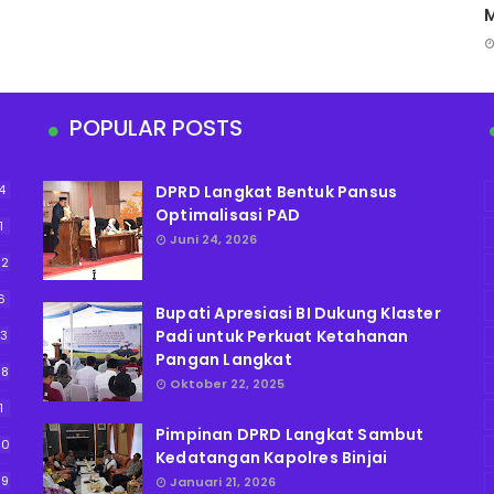
POPULAR POSTS
4
DPRD Langkat Bentuk Pansus
Optimalisasi PAD
1
Juni 24, 2026
52
6
Bupati Apresiasi BI Dukung Klaster
Padi untuk Perkuat Ketahanan
13
Pangan Langkat
38
Oktober 22, 2025
1
Pimpinan DPRD Langkat Sambut
90
Kedatangan Kapolres Binjai
59
Januari 21, 2026