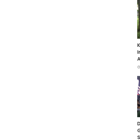
K
I
D
G
S