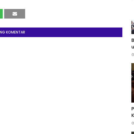
ING KOMENTAR
B
K