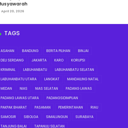
Musyawarah
April 20, 2026
TAGS
ASAHAN
BANDUNG
BERITA PILIHAN
BINJAI
DELI SERDANG
JAKARTA
KARO
KORUPSI
KRIMINAL
LABUHANBATU
LABUHANBATU SELATAN
LABUHANBATU UTARA
LANGKAT
MANDAILING NATAL
MEDAN
NIAS
NIAS SELATAN
PADANG LAWAS
PADANG LAWAS UTARA
PADANGSIDIMPUAN
PAKPAK BHARAT
PASAMAN
PEMERINTAHAN
RIAU
SAMOSIR
SIBOLGA
SIMALUNGUN
SURABAYA
TANJUNG BALAI
TAPANULI SELATAN