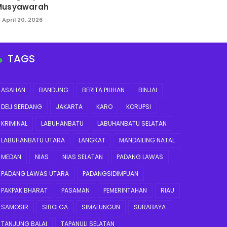
Musyawarah
April 20, 2026
TAGS
ASAHAN
BANDUNG
BERITA PILIHAN
BINJAI
DELI SERDANG
JAKARTA
KARO
KORUPSI
KRIMINAL
LABUHANBATU
LABUHANBATU SELATAN
LABUHANBATU UTARA
LANGKAT
MANDAILING NATAL
MEDAN
NIAS
NIAS SELATAN
PADANG LAWAS
PADANG LAWAS UTARA
PADANGSIDIMPUAN
PAKPAK BHARAT
PASAMAN
PEMERINTAHAN
RIAU
SAMOSIR
SIBOLGA
SIMALUNGUN
SURABAYA
TANJUNG BALAI
TAPANULI SELATAN