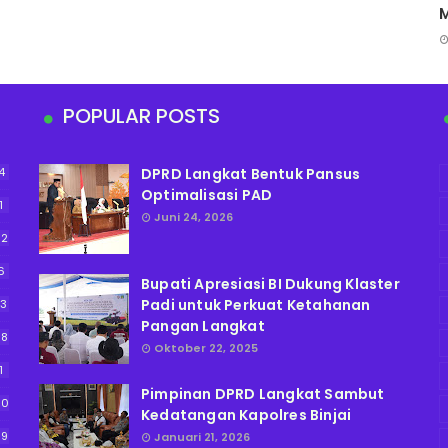
POPULAR POSTS
4
DPRD Langkat Bentuk Pansus
Optimalisasi PAD
1
Juni 24, 2026
52
6
Bupati Apresiasi BI Dukung Klaster
Padi untuk Perkuat Ketahanan
13
Pangan Langkat
38
Oktober 22, 2025
1
Pimpinan DPRD Langkat Sambut
90
Kedatangan Kapolres Binjai
59
Januari 21, 2026