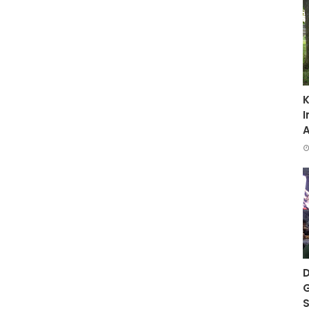
K
I
D
G
S