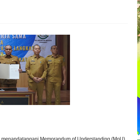
.AP, menandatangani Memorandum of Understanding (MoU)