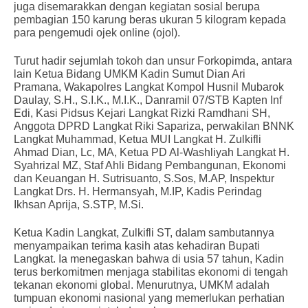
juga disemarakkan dengan kegiatan sosial berupa
pembagian 150 karung beras ukuran 5 kilogram kepada
para pengemudi ojek online (ojol).
Turut hadir sejumlah tokoh dan unsur Forkopimda, antara
lain Ketua Bidang UMKM Kadin Sumut Dian Ari
Pramana, Wakapolres Langkat Kompol Husnil Mubarok
Daulay, S.H., S.I.K., M.I.K., Danramil 07/STB Kapten Inf
Edi, Kasi Pidsus Kejari Langkat Rizki Ramdhani SH,
Anggota DPRD Langkat Riki Sapariza, perwakilan BNNK
Langkat Muhammad, Ketua MUI Langkat H. Zulkifli
Ahmad Dian, Lc, MA, Ketua PD Al-Washliyah Langkat H.
Syahrizal MZ, Staf Ahli Bidang Pembangunan, Ekonomi
dan Keuangan H. Sutrisuanto, S.Sos, M.AP, Inspektur
Langkat Drs. H. Hermansyah, M.IP, Kadis Perindag
Ikhsan Aprija, S.STP, M.Si.
Ketua Kadin Langkat, Zulkifli ST, dalam sambutannya
menyampaikan terima kasih atas kehadiran Bupati
Langkat. Ia menegaskan bahwa di usia 57 tahun, Kadin
terus berkomitmen menjaga stabilitas ekonomi di tengah
tekanan ekonomi global. Menurutnya, UMKM adalah
tumpuan ekonomi nasional yang memerlukan perhatian