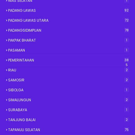
NIAS SELATAN
1
PADANG LAWAS
92
PADANG LAWAS UTARA
72
PADANGSIDIMPUAN
78
PAKPAK BHARAT
1
PASAMAN
1
PEMERINTAHAN
38
5
RIAU
2
SAMOSIR
2
SIBOLGA
1
SIMALUNGUN
2
SURABAYA
1
TANJUNG BALAI
2
TAPANULI SELATAN
75