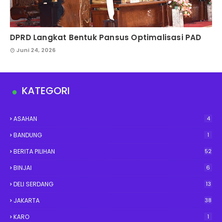
DPRD Langkat Bentuk Pansus Optimalisasi PAD
Juni 24, 2026
KATEGORI
ASAHAN
4
BANDUNG
1
BERITA PILIHAN
52
BINJAI
6
DELI SERDANG
13
JAKARTA
38
KARO
1