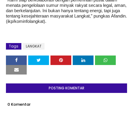
“Kami siap berkolaborasi dengan pemerintah pusat dalam
menata pengelolaan sumur minyak rakyat secara legal, aman,
dan berkelanjutan. Ini bukan hanya tentang energi, tapi juga
tentang kesejahteraan masyarakat Langkat,” pungkas Afandin.
(ikp/kominfolangkat).
Tags
LANGKAT
POSTING KOMENTAR
0 Komentar